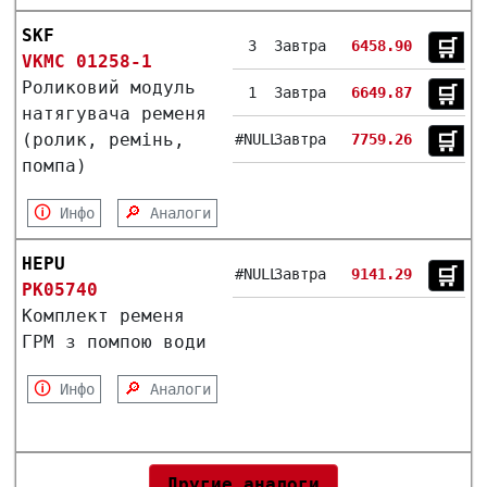
SKF
🛒︎
3
Завтра
6458.90
VKMC 01258-1
Роликовий модуль
🛒︎
1
Завтра
6649.87
натягувача ременя
(ролик, ремінь,
🛒︎
#NULL
Завтра
7759.26
помпа)
🛈
🔎
Инфо
Аналоги
HEPU
🛒︎
#NULL
Завтра
9141.29
PK05740
Комплект ременя
ГРМ з помпою води
🛈
🔎
Инфо
Аналоги
Другие аналоги