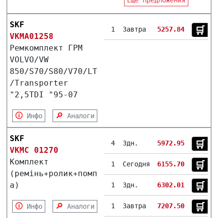
SKF
🛒︎
1
Завтра
5257.84
VKMA01258
Ремкомплект ГРМ
VOLVO/VW
850/S70/S80/V70/LT
/Transporter
"2,5TDI "95-07
🛈
🔎
Инфо
Аналоги
SKF
🛒︎
4
3дн.
5972.95
VKMC 01270
Комплект
🛒︎
1
Сегодня
6155.70
(ремінь+ролик+помп
а)
🛒︎
1
3дн.
6302.01
🛒︎
🛈
🔎
1
Завтра
7207.50
Инфо
Аналоги