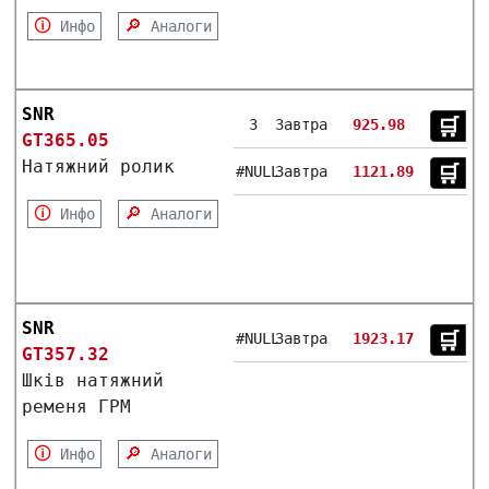
🛈
🔎
Инфо
Аналоги
SNR
🛒︎
3
Завтра
925.98
GT365.05
Натяжний ролик
🛒︎
#NULL
Завтра
1121.89
🛈
🔎
Инфо
Аналоги
SNR
🛒︎
#NULL
Завтра
1923.17
GT357.32
Шків натяжний
ременя ГРМ
🛈
🔎
Инфо
Аналоги