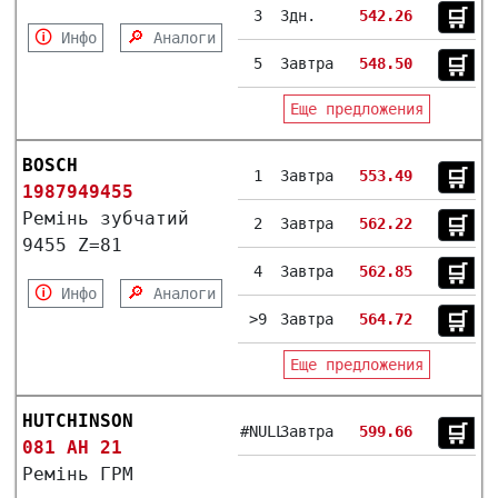
🛒︎
3
3дн.
542.26
🛈
🔎
Инфо
Аналоги
🛒︎
5
Завтра
548.50
Еще предложения
BOSCH
🛒︎
1
Завтра
553.49
1987949455
Ремінь зубчатий
🛒︎
2
Завтра
562.22
9455 Z=81
🛒︎
4
Завтра
562.85
🛈
🔎
Инфо
Аналоги
🛒︎
>9
Завтра
564.72
Еще предложения
HUTCHINSON
🛒︎
#NULL
Завтра
599.66
081 AH 21
Ремінь ГРМ