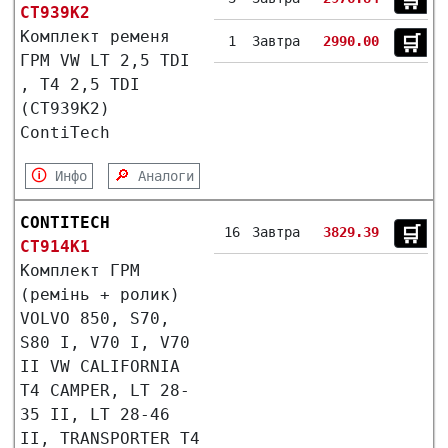
🛒︎
CT939K2
Комплект ременя
🛒︎
1
Завтра
2990.00
ГРМ VW LT 2,5 TDI
, T4 2,5 TDI
(CT939K2)
ContiTech
🛈
🔎
Инфо
Аналоги
CONTITECH
🛒︎
16
Завтра
3829.39
CT914K1
Комплект ГРМ
(ремінь + ролик)
VOLVO 850, S70,
S80 I, V70 I, V70
II VW CALIFORNIA
T4 CAMPER, LT 28-
35 II, LT 28-46
II, TRANSPORTER T4