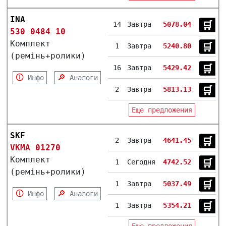
INA
🛒︎
14
Завтра
5078.04
530 0484 10
Комплект
🛒︎
1
Завтра
5240.80
(ремінь+ролики)
🛒︎
16
Завтра
5429.42
🛈
🔎
Инфо
Аналоги
🛒︎
2
Завтра
5813.13
Еще предложения
SKF
🛒︎
2
Завтра
4641.45
VKMA 01270
Комплект
🛒︎
1
Сегодня
4742.52
(ремінь+ролики)
🛒︎
1
Завтра
5037.49
🛈
🔎
Инфо
Аналоги
🛒︎
1
Завтра
5354.21
Еще предложения