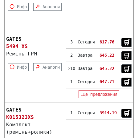
🛈
🔎
Инфо
Аналоги
GATES
🛒︎
3
Сегодня
617.76
5494 XS
Ремінь ГРМ
🛒︎
2
Завтра
645.22
🛈
🔎
Инфо
Аналоги
🛒︎
>10
Завтра
645.22
🛒︎
1
Сегодня
647.71
Еще предложения
GATES
🛒︎
1
Сегодня
5914.19
K015323XS
Комплект
(ремінь+ролики)