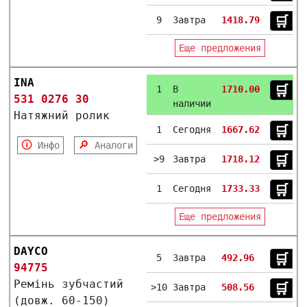
🛒︎
9
Завтра
1418.79
Еще предложения
INA
🛒︎
1
В
1710.00
531 0276 30
наличии
Натяжний ролик
🛒︎
1
Сегодня
1667.62
🛈
🔎
Инфо
Аналоги
🛒︎
>9
Завтра
1718.12
🛒︎
1
Сегодня
1733.33
Еще предложения
DAYCO
🛒︎
5
Завтра
492.96
94775
Ремінь зубчастий
🛒︎
>10
Завтра
508.56
(довж. 60-150)