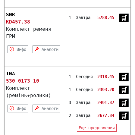
SNR
🛒︎
1
Завтра
5788.45
KD457.38
Комплект ременя
ГРМ
🛈
🔎
Инфо
Аналоги
INA
🛒︎
1
Сегодня
2318.45
530 0173 10
Комплект
🛒︎
1
Сегодня
2393.20
(ремінь+ролики)
🛒︎
3
Завтра
2491.87
🛈
🔎
Инфо
Аналоги
🛒︎
2
Завтра
2677.84
Еще предложения