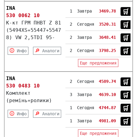
INA
🛒︎
1
Завтра
3469.78
530 0062 10
К-кт ГРМ ПНВТ Z 81
🛒︎
2
Сегодня
3520.31
(5494XS+55447+5547
8) VW 2,5TDI 95-
🛒︎
2
Завтра
3648.41
🛒︎
🛈
🔎
2
Сегодня
3798.25
Инфо
Аналоги
Еще предложения
INA
🛒︎
2
Сегодня
4589.74
530 0483 10
Комплект
🛒︎
3
Завтра
4639.10
(ремінь+ролики)
🛒︎
1
Сегодня
4744.87
🛈
🔎
Инфо
Аналоги
🛒︎
1
Завтра
4981.09
Еще предложения