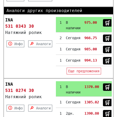
Аналоги других производителей
INA
🛒︎
1
В
975.00
531 0343 30
наличии
Натяжний ролик
🛒︎
2
Сегодня
966.75
🛈
🔎
Инфо
Аналоги
🛒︎
1
Сегодня
985.00
🛒︎
1
Сегодня
994.13
Еще предложения
INA
🛒︎
1
В
1370.00
531 0274 30
наличии
Натяжний ролик
🛒︎
1
Сегодня
1305.02
🛈
🔎
Инфо
Аналоги
🛒︎
1
2дн.
1390.80