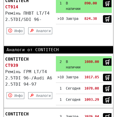
CONTITECH
🛒︎
1
В
890.00
CT914
наличии
Ремінь ПНВТ LT/T4
🛒︎
>10
Завтра
824.38
2.5TDI/SDI 96-
🛈
🔎
Инфо
Аналоги
Аналоги от CONTITECH
CONTITECH
🛒︎
2
В
1080.00
CT939
наличии
Ремінь ГРМ LT/T4
🛒︎
>10
Завтра
1017.85
2.5TDI 96-/Audi A6
2.5TDI 94-97
🛒︎
1
Сегодня
1078.08
🛈
🔎
Инфо
Аналоги
🛒︎
1
Сегодня
1093.29
CONTITECH
3
Завтра
2976.84